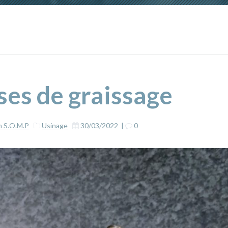
es de graissage
n S.O.M.P
Usinage
30/03/2022
|
0