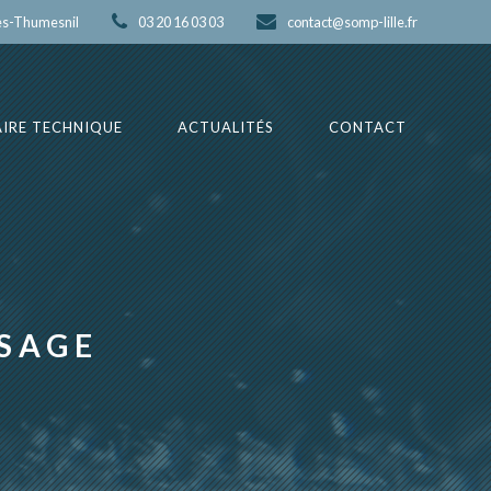
es-Thumesnil
03 20 16 03 03
contact@somp-lille.fr
IRE TECHNIQUE
ACTUALITÉS
CONTACT
SSAGE