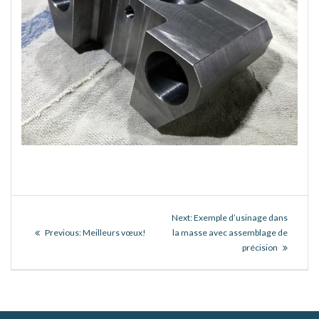
Navigation
Next
Next:
Exemple d’usinage dans
de
Previous
post:
Previous:
Meilleurs vœux!
la masse avec assemblage de
post:
précision
l’article