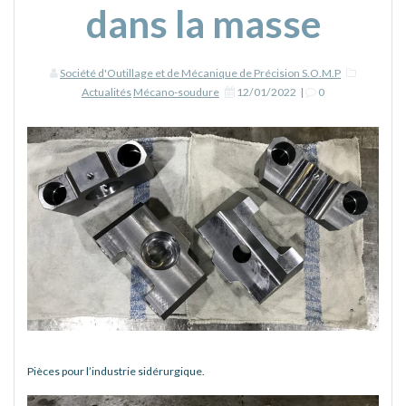
dans la masse
Société d'Outillage et de Mécanique de Précision S.O.M.P
Actualités
Mécano-soudure
12/01/2022
|
0
Pièces pour l’industrie sidérurgique.