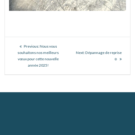
Navigation
Previous
Previous:
Nous vous
de
post:
Next
souhaitons nos meilleurs
Next:
Dépannage de reprise
post:
vœux pour cette nouvelle
☺
l’article
année 2025!