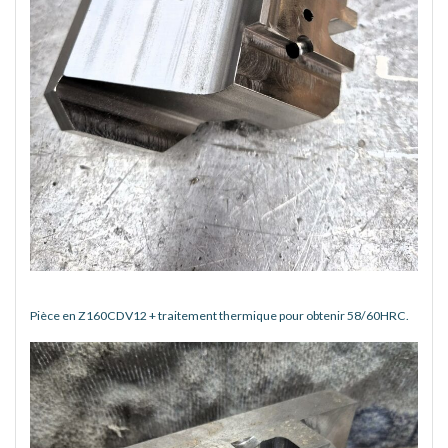
Pièce en Z160CDV12 + traitement thermique pour obtenir 58/60HRC.